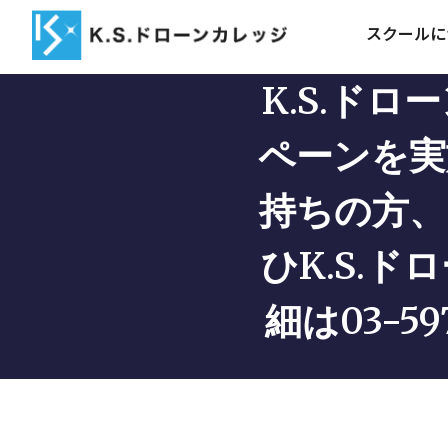
スクールに
K.S.ド
ペーンを実
持ちの方、
ひK.S.
細は03-5